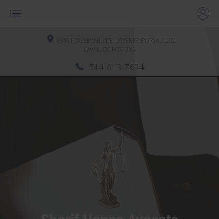
1545 BOULEVARD DE L'AVENIR, BUREAU 202,
LAVAL, QC
H7S 2N5
514-613-7634