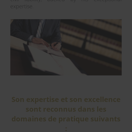
expertise.
Son expertise et son excellence
sont reconnus dans les
domaines de pratique suivants
: